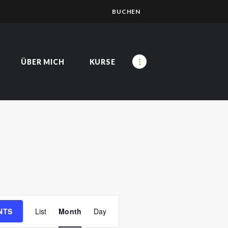
BUCHEN
ÜBER MICH
KURSE
E
NTS
List
Month
Day