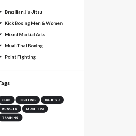
Brazilian Jiu-Jitsu
Kick Boxing Men & Women
Mixed Martial Arts
Muai-Thai Boxing
Point Fighting
Tags
CLUB
FIGHTING
JIU-JITSU
KUNG-FU
MUAI THAI
TRAINING