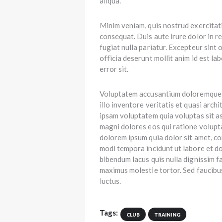
aliqua.
Minim veniam, quis nostrud exercitati
consequat. Duis aute irure dolor in re
fugiat nulla pariatur. Excepteur sint 
officia deserunt mollit anim id est la
error sit.
Voluptatem accusantium doloremque l
illo inventore veritatis et quasi arc
ipsam voluptatem quia voluptas sit as
magni dolores eos qui ratione volupt
dolorem ipsum quia dolor sit amet, co
modi tempora incidunt ut labore et 
bibendum lacus quis nulla dignissim f
maximus molestie tortor. Sed faucibus 
luctus.
Tags:
CLUB
TRAINING