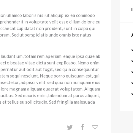
on ullamco laboris nisi ut aliquip ex ea commodo
prehenderit in voluptate velit esse cillum dolore eu
occaecat cupidatat non proident, sunt in culpa qui
borum. Sed ut perspiciatis unde omnis iste natus
audantium, totam rem aperiam, eaque ipsa quae ab
hitecto beatae vitae dicta sunt explicabo. Nemo enim
pernatur aut odit aut fugit, sed quia consequuntur
atem sequi nesciunt. Neque porro quisquam est, qui
nsectetur, adipisci velit, sed quia non numquam eius
dolore magnam aliquam quaerat voluptatem. Aliquam
aucibus. Sed mauris enim, bibendum at purus aliquet,
et tellus eu sollicitudin. Sed fringilla malesuada