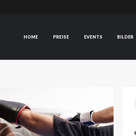
HOME
PREISE
EVENTS
BILDER
HOME
PREISE
EVENTS
BILDER
ÜBER MICH
KURSE
TERMINE
NEWS
BLOG
KONTAKT